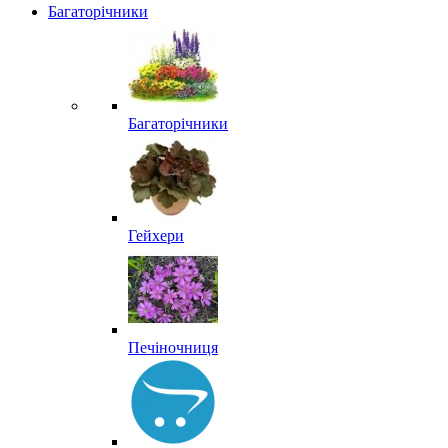
Багаторічники
Багаторічники
Гейхери
Печіночниця