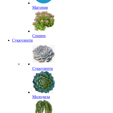
Магония
Спиреи
Суккуленти
Суккуленти
Молодила