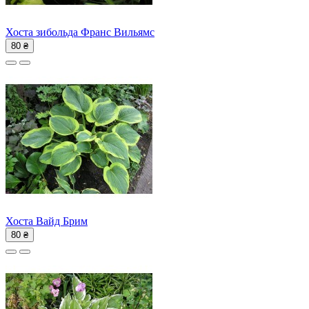
Хоста зибольда Франс Вильямс
80 ₴
Хоста Вайд Брим
80 ₴