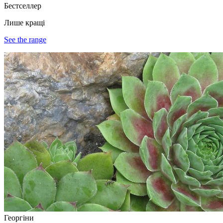
Бестселлер
Лише кращі
See the range
Георгіни