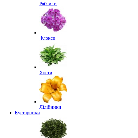
Рябчики
Флокси
Хости
Лілійники
Кустарники