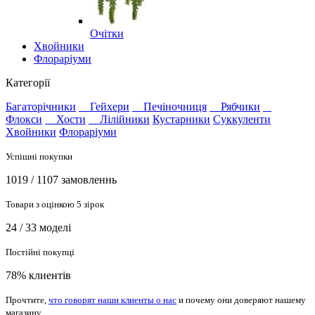
Очітки
Хвойники
Флораріуми
Категорії
Багаторічники
Гейхери
Печіночниця
Рябчики
Флокси
Хости
Лілійники
Кустарники
Суккуленти
Хвойники
Флораріуми
Успішні покупки
1019 / 1107 замовленнь
Товари з оцінкою 5 зірок
24 / 33 моделі
Постійні покупці
78% клиентів
Прочтите,
что говорят наши клиенты о нас
и почему они доверяют нашему
магазину