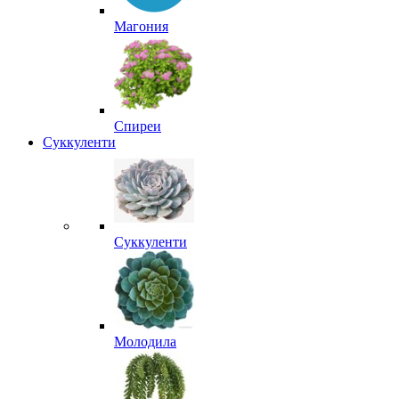
Магония
Спиреи
Суккуленти
Суккуленти
Молодила