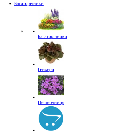
Багаторічники
Багаторічники
Гейхери
Печіночниця