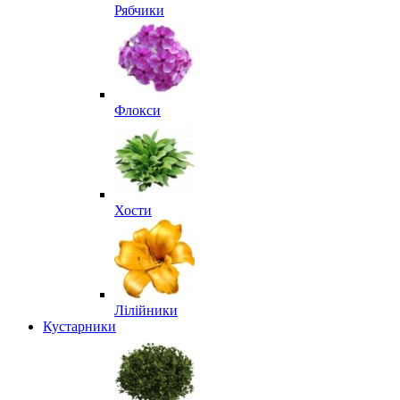
Рябчики
Флокси
Хости
Лілійники
Кустарники