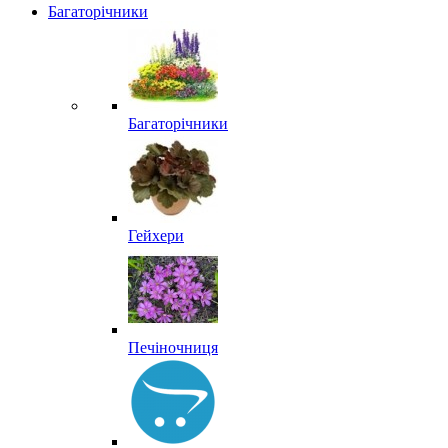
Багаторічники
Багаторічники
Гейхери
Печіночниця