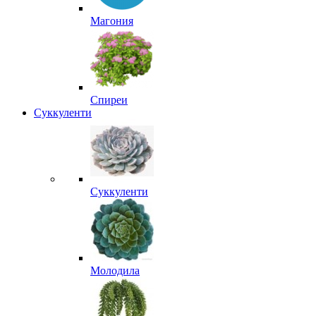
Магония
Спиреи
Суккуленти
Суккуленти
Молодила