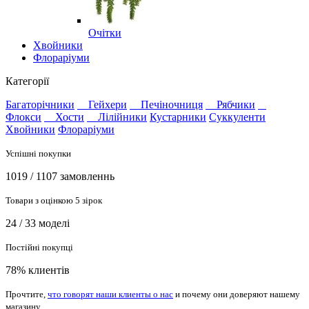
Очітки
Хвойники
Флораріуми
Категорії
Багаторічники
Гейхери
Печіночниця
Рябчики
Флокси
Хости
Лілійники
Кустарники
Суккуленти
Хвойники
Флораріуми
Успішні покупки
1019 / 1107 замовленнь
Товари з оцінкою 5 зірок
24 / 33 моделі
Постійні покупці
78% клиентів
Прочтите,
что говорят наши клиенты о нас
и почему они доверяют нашему
магазину