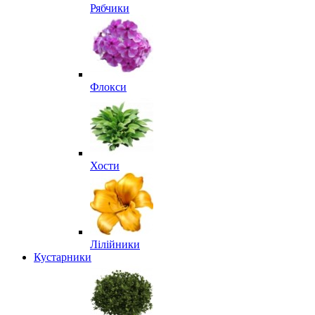
Рябчики
Флокси
Хости
Лілійники
Кустарники