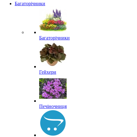
Багаторічники
Багаторічники
Гейхери
Печіночниця