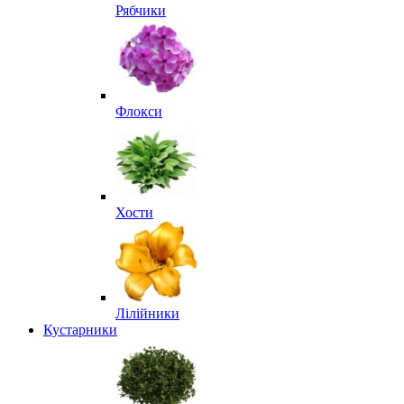
Рябчики
Флокси
Хости
Лілійники
Кустарники