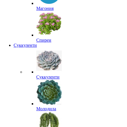
Магония
Спиреи
Суккуленти
Суккуленти
Молодила