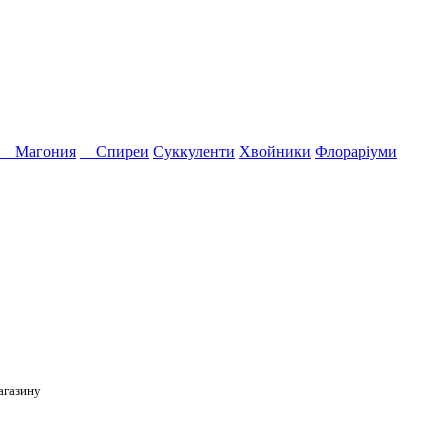
Магония
Спиреи
Суккуленти
Хвойники
Флораріуми
агазину