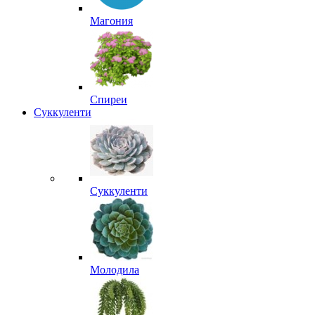
Магония
Спиреи
Суккуленти
Суккуленти
Молодила