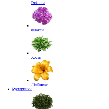
Рябчики
Флокси
Хости
Лілійники
Кустарники