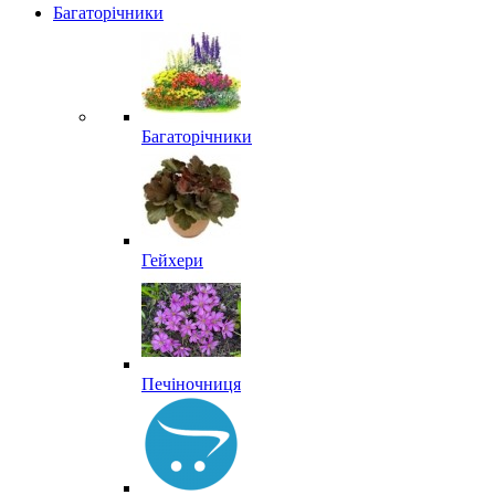
Багаторічники
Багаторічники
Гейхери
Печіночниця