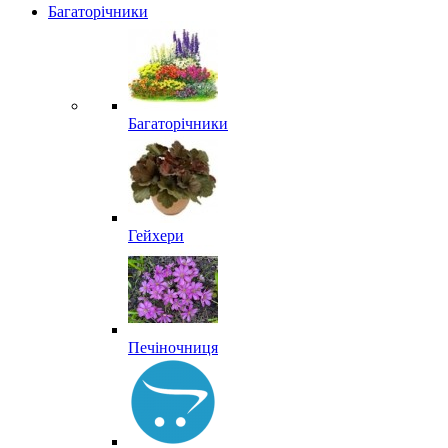
Багаторічники
Багаторічники
Гейхери
Печіночниця