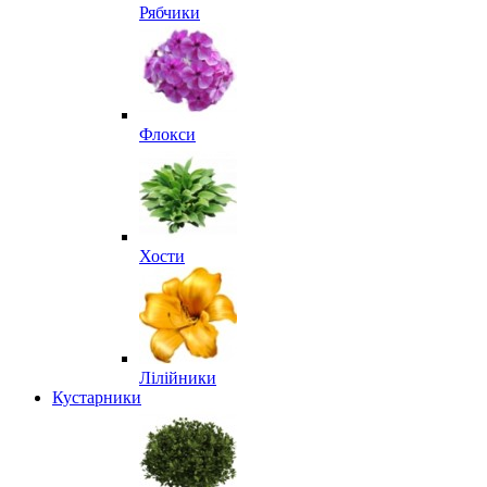
Рябчики
Флокси
Хости
Лілійники
Кустарники