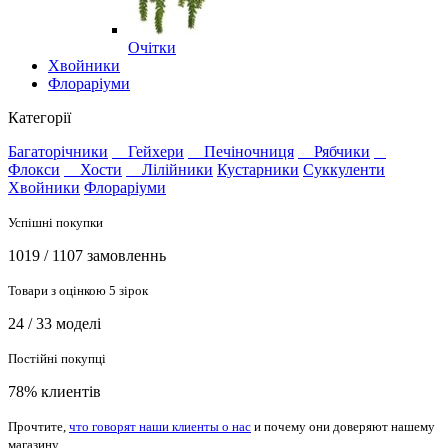
Очітки
Хвойники
Флораріуми
Категорії
Багаторічники
Гейхери
Печіночниця
Рябчики
Флокси
Хости
Лілійники
Кустарники
Суккуленти
Хвойники
Флораріуми
Успішні покупки
1019 / 1107 замовленнь
Товари з оцінкою 5 зірок
24 / 33 моделі
Постійні покупці
78% клиентів
Прочтите,
что говорят наши клиенты о нас
и почему они доверяют нашему
магазину