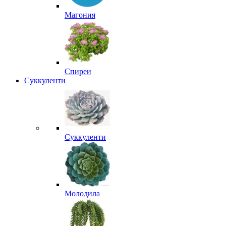
Магония
Спиреи
Суккуленти
Суккуленти
Молодила